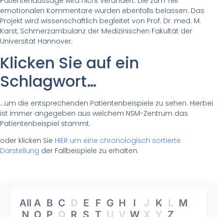
Patientenaussage wird nicht verändert. Die zum Teil
emotionalen Kommentare wurden ebenfalls belassen. Das
Projekt wird wissenschaftlich begleitet von Prof. Dr. med. M.
Karst, Schmerzambulanz der Medizinischen Fakultät der
Universität Hannover.
Klicken Sie auf ein
Schlagwort…
…um die entsprechenden Patientenbeispiele zu sehen. Hierbei
ist immer angegeben aus welchem NSM-Zentrum das
Patientenbeispiel stammt.
oder klicken Sie
HIER um eine chronologisch sortierte
Darstellung
der Fallbeispiele zu erhalten.
All
A
B
C
D
E
F
G
H
I
J
K
L
M
N
O
P
Q
R
S
T
U
V
W
X
Y
Z