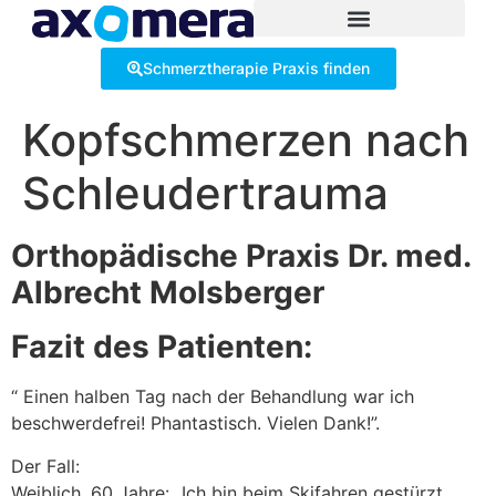
Inhalt
springen
Schmerztherapie Praxis finden
Kopfschmerzen nach
Schleudertrauma
Orthopädische Praxis Dr. med.
Albrecht Molsberger
Fazit des Patienten:
“ Einen halben Tag nach der Behandlung war ich
beschwerdefrei! Phantastisch. Vielen Dank!”.
Der Fall:
Weiblich, 60 Jahre: „Ich bin beim Skifahren gestürzt.