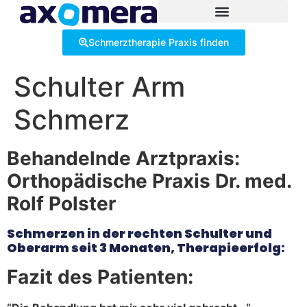
Inhalt
springen
Schmerztherapie Praxis finden
Schulter Arm
Schmerz
Behandelnde Arztpraxis:
Orthopädische Praxis Dr. med.
Rolf Polster
Schmerzen in der rechten Schulter und
Oberarm seit 3 Monaten, Therapieerfolg:
Fazit des Patienten: