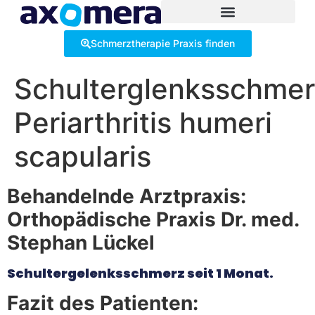
Inhalt
springen
Schmerztherapie Praxis finden
Schulterglenksschmer
Periarthritis humeri
scapularis
Behandelnde Arztpraxis:
Orthopädische Praxis Dr. med.
Stephan Lückel
Schultergelenksschmerz seit 1 Monat.
Fazit des Patienten: