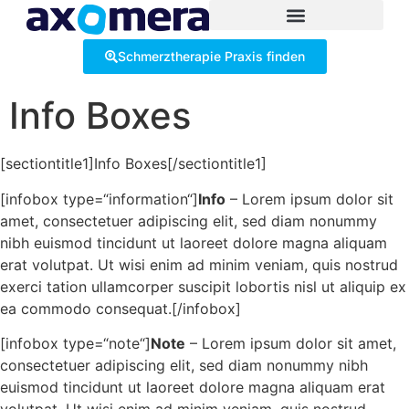
Inhalt
springen
Schmerztherapie Praxis finden
Info Boxes
[sectiontitle1]Info Boxes[/sectiontitle1]
[infobox type=“information“]
Info
– Lorem ipsum dolor sit
amet, consectetuer adipiscing elit, sed diam nonummy
nibh euismod tincidunt ut laoreet dolore magna aliquam
erat volutpat. Ut wisi enim ad minim veniam, quis nostrud
exerci tation ullamcorper suscipit lobortis nisl ut aliquip ex
ea commodo consequat.[/infobox]
[infobox type=“note“]
Note
– Lorem ipsum dolor sit amet,
consectetuer adipiscing elit, sed diam nonummy nibh
euismod tincidunt ut laoreet dolore magna aliquam erat