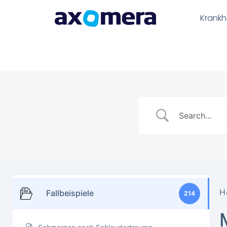
Krankh
H
Fallbeispiele
214