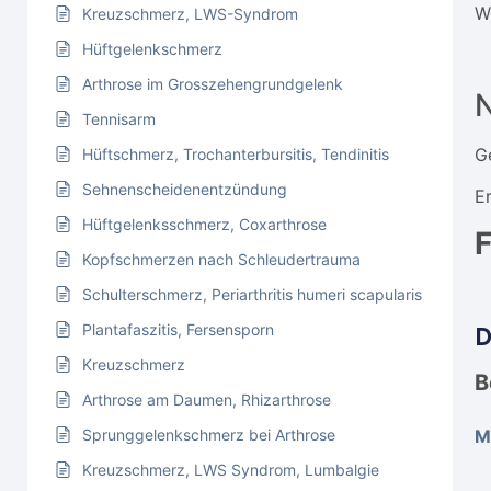
W
Kreuzschmerz, LWS-Syndrom
Hüftgelenkschmerz
Arthrose im Grosszehengrundgelenk
Tennisarm
G
Hüftschmerz, Trochanterbursitis, Tendinitis
Sehnenscheidenentzündung
E
Hüftgelenksschmerz, Coxarthrose
F
Kopfschmerzen nach Schleudertrauma
Schulterschmerz, Periarthritis humeri scapularis
D
Plantafaszitis, Fersensporn
Kreuzschmerz
B
Arthrose am Daumen, Rhizarthrose
M
Sprunggelenkschmerz bei Arthrose
Kreuzschmerz, LWS Syndrom, Lumbalgie