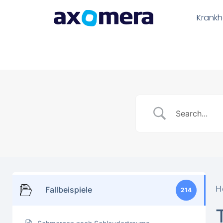
Krankh
H
Fallbeispiele
214