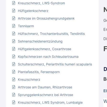
Kreuzschmerz, LWS-Syndrom
Hüftgelenkschmerz
Arthrose im Grosszehengrundgelenk
G
Tennisarm
E
Hüftschmerz, Trochanterbursitis, Tendinitis
D
Sehnenscheidenentzündung
F
Hüftgelenksschmerz, Coxarthrose
Kopfschmerzen nach Schleudertrauma
Schulterschmerz, Periarthritis humeri scapularis
D
Plantafaszitis, Fersensporn
B
Kreuzschmerz
Arthrose am Daumen, Rhizarthrose
E
Sprunggelenkschmerz bei Arthrose
W
Kreuzschmerz, LWS Syndrom, Lumbalgie