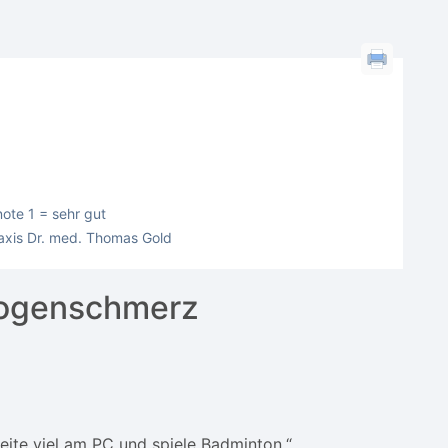
ote 1 = sehr gut
raxis Dr. med. Thomas Gold
bogenschmerz
beite viel am PC und spiele Badminton.“